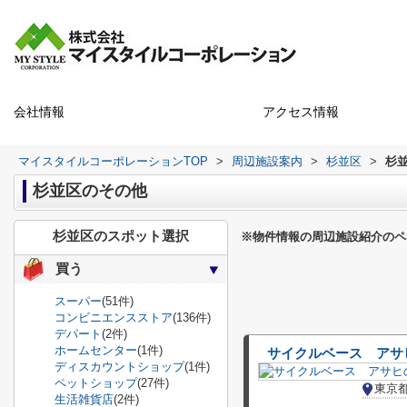
会社情報
アクセス情報
マイスタイルコーポレーションTOP
>
周辺施設案内
>
杉並区
>
杉
杉並区のその他
杉並区のスポット選択
※物件情報の周辺施設紹介のペ
買う
スーパー
(51件)
コンビニエンスストア
(136件)
デパート
(2件)
ホームセンター
(1件)
サイクルベース アサ
ディスカウントショップ
(1件)
ペットショップ
(27件)
東京
生活雑貨店
(2件)